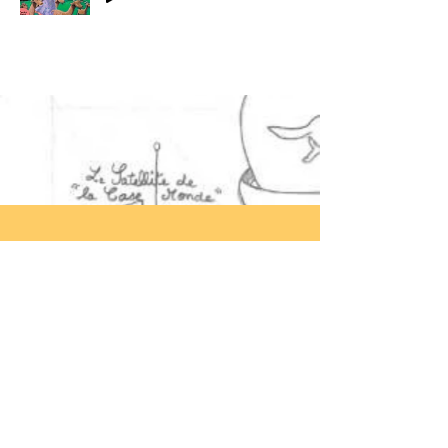
06 46 55 20 88
spectaclelabaraqueaplume@g
mail.com
186 rue Pierre Termier 73000
Chambéry