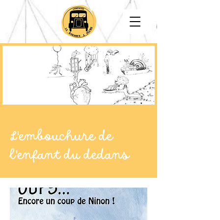
L'embouchure de
l'enfant du dedans