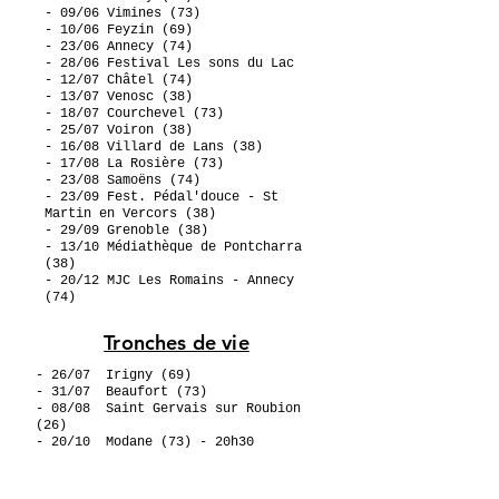
- 09/06 Vimines (73)
- 10/06
Feyzin (69)
- 23/06 Annecy (74)
- 28/06 Festival Les sons du Lac
- 12/07 Châtel (74)
- 13/07 Venosc (38)
- 18/07 Courchevel (73)
- 25/07 Voiron (38)
- 16/08 Villard de Lans (38)
- 17/08
La Rosière (73)
- 23/08 Samoëns (74)
- 23/09 Fest. Pédal'douce - St
Martin en Vercors (38)
- 29/09 Grenoble (38)
- 13/10 Médiathèque de Pontcharra
(38)
- 20/12 MJC Les Romains - Annecy
(74)
Tronches de vie
- 26/07 Irigny (69)
- 31/07 Beaufort (73)
- 08/08 Saint Gervais sur Roubion
(26)
- 20/10 Modane (73) - 20h30