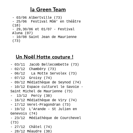
la Green Team
- 03/06
Albertville (73)
- 25/06
Festival Môm' en théâtre
(18)
- 29,30/06 et 01/07
- Festival
Aluna
(07)
- 10/08
Saint Jean de Maurienne
(73)
Un Noël Hotte couture !
- 03/11 Jacob Bellecombette (73)
- 02/12
Chambéry (73)
- 06/12
La Motte Servolex (73)
-
07/12
Groisy (74)
- 09/12
Médiathèque de Seynod (74)
- 10/12 Espace culturel le Savoie -
Saint Michel de Maurienne (73)
- 13/12
Percy (38)
- 16/12 Médiathèque de Viry (74)
- 17/12 Verel-Pragondran (73)
- 19/12 L'Arande - St Julien en
Genevois (74)
- 23/12
Médiathèque de
Courchevel
(73)
- 27/12
Châtel (74)
- 28/12 Méaudre (38)