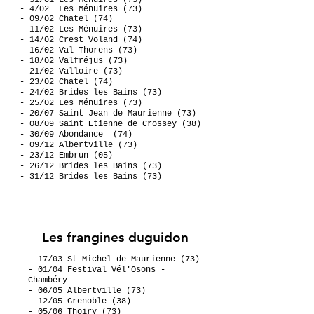
- 31/01
Les Ménuires (73)
- 4/02
Les Ménuires (73)
- 09/02 Chatel (74)
- 11/02
Les Ménuires (73)
- 14/02
Crest Voland
(74)
- 16/02 Val Thorens (73)
- 18/02
Valfréjus
(73)
- 21/02
Valloire
(73)
- 23/02 C
hatel (74)
- 24/02 Brides les Bains (73)
- 25/02 Les Ménuires
(73)
- 20/07 Saint Jean de Maurienne (73)
- 08/09 Saint Etienne de Crossey (38)
- 30/09 Abondance (74)
- 09/12 Albertville (73)
- 23/12
Embrun (05)
- 26/12 Brides les Bains (73)
- 31/12 Brides les Bains (73)
Les frangines duguidon
- 17/03 St Michel de Maurienne (73)
- 01/04 Festival Vél'Osons -
Chambéry
- 06/05 Albertville (73)
- 12/05 Grenoble (38)
- 05/06 Thoiry (73)