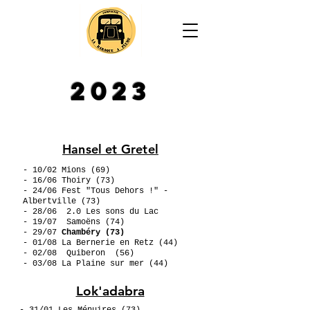
2023
Hansel et Gretel
- 10/02
Mions
(69)
- 16/06
Thoiry (73)
- 24/06
Fest "Tous Dehors !" -
Albertville (73)
- 28/06 2.0 Les sons du Lac
- 19/07
Samoëns (74)
- 29/07
Chambéry (73)
- 01/08
La Bernerie en Retz (44)
- 02/08 Quiberon
(56)
- 03/08
La Plaine sur mer
(44)
Lok'adabra