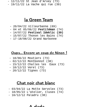
- 12/11/22 St Jean d'Arvey (73)
19/11/22 La Vache qui rue (39)
-
la Green Team
- 20/04/22 Villeurbanne (69)
- 04 et 05/06/22
Festiléman
(74)
- 14/07/22
Festival Ideklic (39)
- 15/07/22 Thonon les Bains (74)
- 17-18/08/22 Grand Narbonne
!
Oups... Encore un coup de Ninon
- 18/06/22 Moutiers (73)
- 02/12/22 Montbonnot (38)
- 15/12/22 Challes les Eaux (73)
- 18/12/22 Verel (73)
- 20/12/22 Tignes (73)
Chat noir chat blanc
- 03/04/22 La Motte Servolex (73)
- 18/05/22 L'Atelier, Cluses (74)
- 16/12/12 Paladru (38)
A dada