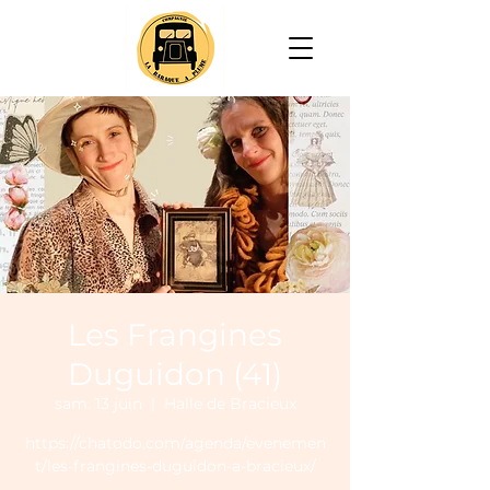
Les Frangines
Duguidon (41)
sam. 13 juin
  |  
Halle de Bracieux
https://chatodo.com/agenda/evenemen
t/les-frangines-duguidon-a-bracieux/