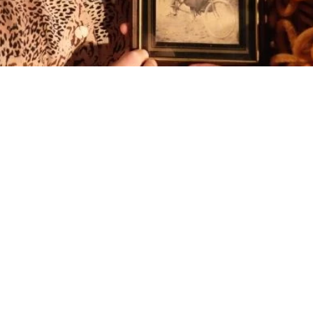
 73350 Champagny-en-Vanoise, France