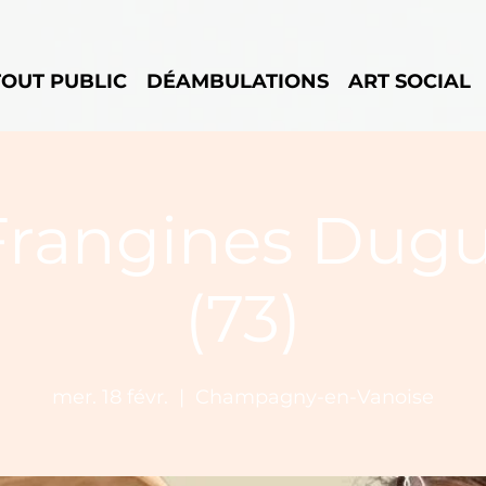
TOUT PUBLIC
DÉAMBULATIONS
ART SOCIAL
Frangines Dug
(73)
mer. 18 févr.
  |  
Champagny-en-Vanoise