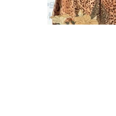
Heure et lieu
18 févr. 2026, 11:45
Champagny-en-Vanoise,