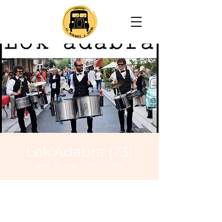
Lok'Adabra (73)
sam. 30 mai
  |  
Albertville
Heure et lieu
30 mai 2026, 15:30 – 17:30