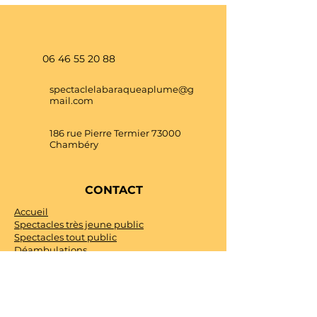
06 46 55 20 88
spectaclelabaraqueaplume@g
mail.com
186 rue Pierre Termier 73000
Chambéry
CONTACT
Accueil
Spectacles très jeune public
Spectacles tout public
Déambulations
Art social
Univers créatif
Agenda
Contact