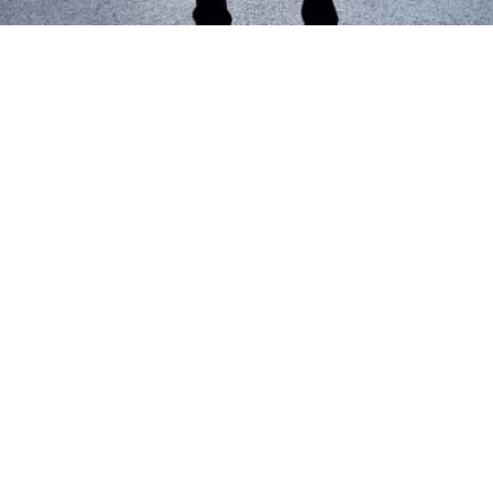
ance
l'événement
sur les horaires se renseigner auprès de l'Office du Tou