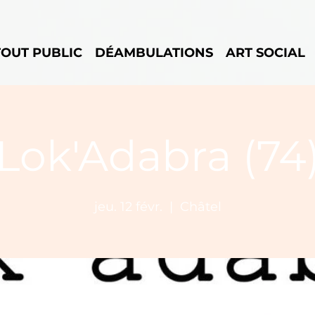
TOUT PUBLIC
DÉAMBULATIONS
ART SOCIAL
Lok'Adabra (74
jeu. 12 févr.
  |  
Châtel