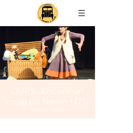
OUPS...Encore un
coup de Ninon ! (73)
lun. 16 févr.
  |  
Valmeinier
Heure et lieu