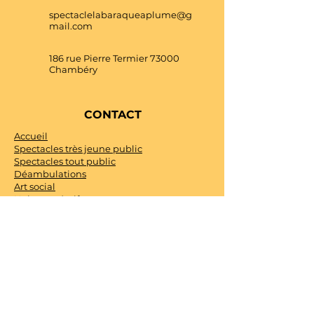
spectaclelabaraqueaplume@g
mail.com
186 rue Pierre Termier 73000
Chambéry
CONTACT
Accueil
Spectacles très jeune public
Spectacles tout public
Déambulations
Art social
Univers créatif
Agenda
Contact