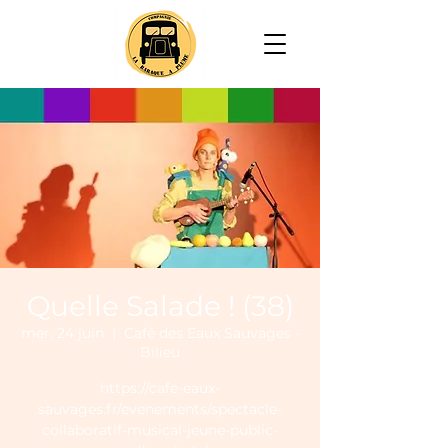
Quelle Salade ! (38)
mer. 24 juin
  |  
Café des Eaux Sauvages -
Bilieu
https://cafe-eaux-
sauvages.fr/evenements/spectacle-
collaboratif-musical-jeune-public-