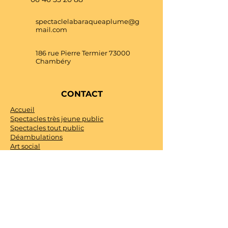
spectaclelabaraqueaplume@g
mail.com
186 rue Pierre Termier 73000
Chambéry
CONTACT
Accueil
Spectacles très jeune public
Spectacles tout public
Déambulations
Art social
Univers créatif
Agenda
Contact