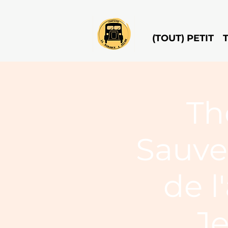
(TOUT) PETIT
Th
Sauve
de l
J