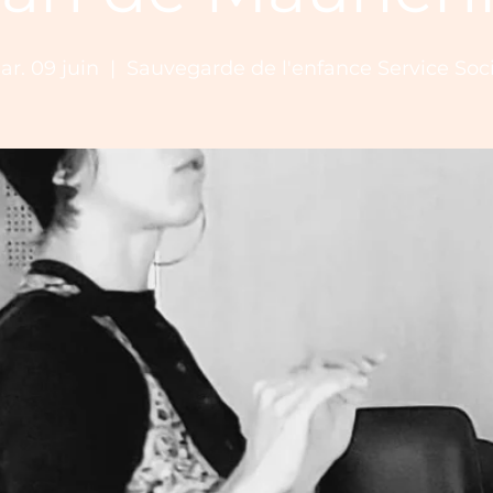
r. 09 juin
  |  
Sauvegarde de l'enfance Service Soci