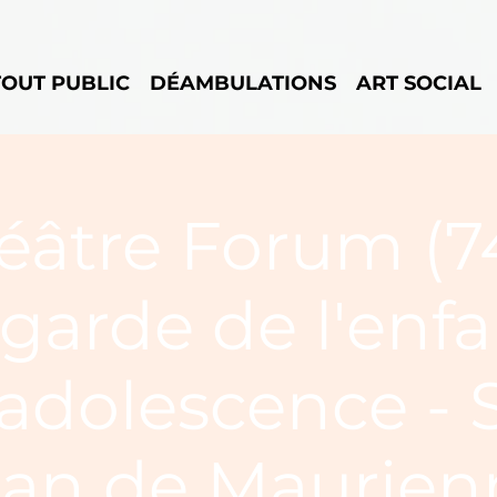
TOUT PUBLIC
DÉAMBULATIONS
ART SOCIAL
éâtre Forum (74
garde de l'enfa
'adolescence - 
ean de Maurien