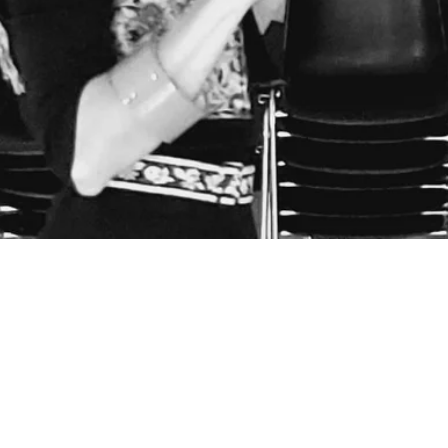
Service Social, 42 Pl. du Marché, 73300 Saint-Jean-de-M